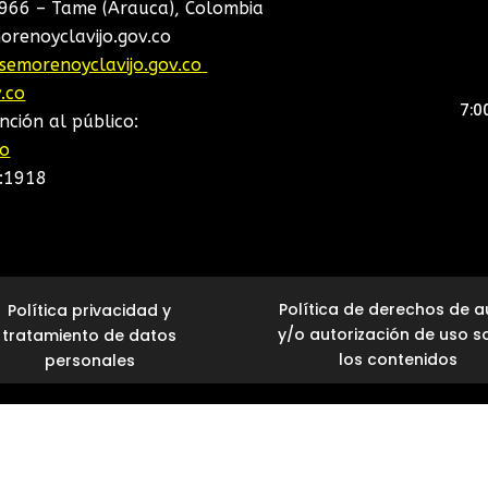
966 – Tame (Arauca), Colombia
morenoyclavijo.gov.co
esemorenoyclavijo.gov.co
.co
7:0
nción al público:
co
t:1918
Política de derechos de a
Política privacidad y
y/o autorización de uso s
tratamiento de datos
los contenidos
personales