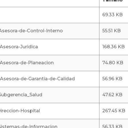
69.33 KB
sesora-de-Control-Interno
55.51 KB
sesora-Juridica
168.36 KB
sesora-de-Planeacion
74.80 KB
sesora-de-Garantia-de-Calidad
56.96 KB
ubgerencia_Salud
47.62 KB
reccion-Hospital
267.45 KB
istemas-de-Informacion
56.33 KB