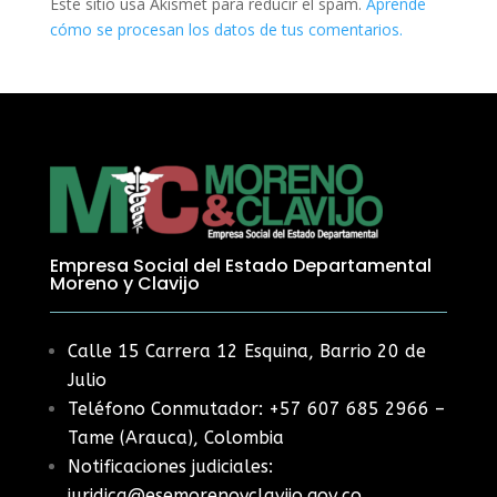
Este sitio usa Akismet para reducir el spam.
Aprende
cómo se procesan los datos de tus comentarios.
Empresa Social del Estado Departamental
Moreno y Clavijo
Calle 15 Carrera 12 Esquina, Barrio 20 de
Julio
Teléfono Conmutador: +57 607 685 2966 –
Tame (Arauca), Colombia
Notificaciones judiciales:
juridica@esemorenoyclavijo.gov.co