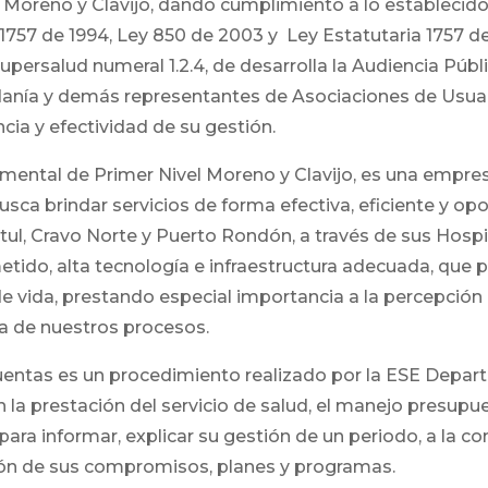
Moreno y Clavijo, dando cumplimiento a lo establecido 
1757 de 1994, Ley 850 de 2003 y Ley Estatutaria 1757 de 
Supersalud numeral 1.2.4, de desarrolla la Audiencia Púb
danía y demás representantes de Asociaciones de Usuari
ncia y efectividad de su gestión.
mental de Primer Nivel Moreno y Clavijo, es una empr
usca brindar servicios de forma efectiva, eficiente y op
tul, Cravo Norte y Puerto Rondón, a través de sus Hosp
tido, alta tecnología e infraestructura adecuada, que 
 de vida, prestando especial importancia a la percepción
a de nuestros procesos.
cuentas es un procedimiento realizado por la ESE Depa
n la prestación del servicio de salud, el manejo presupues
para informar, explicar su gestión de un periodo, a la c
ión de sus compromisos, planes y programas.